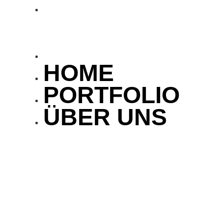
PORTFOLIO
ÜBER UNS
HOME
PORTFOLIO
ÜBER UNS
Datenschutzerklärung
Verantwortliche Stelle im Sinne der Datenschutzgesetze, insbesondere der EU-
Datenschutzgrundverordnung (DSGVO), ist:
jack of all trades gmbh
Kirchbergstrasse 25