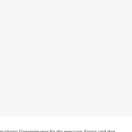
r Druckerei Growingpaper für die genauen Specs und den