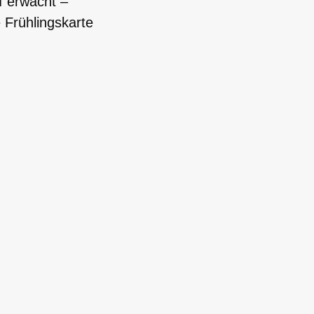
f erwacht –
e Frühlingskarte